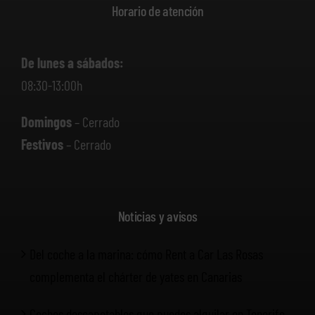
Horario de atención
De lunes a sábados:
08:30-13:00h
Domingos
– Cerrado
Festivos
– Cerrado
Noticias y avisos
Del coche a la marina: cómo Rent a Car Las Rosas
complementa el chárter de yates en Canarias
Coches descapotables que puedes alquilar en Tenerife