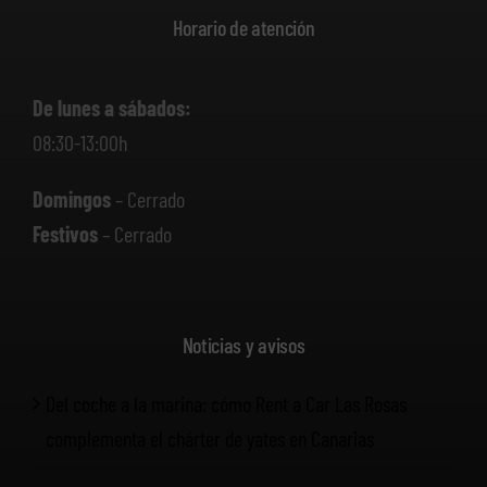
Horario de atención
De lunes a sábados:
08:30-13:00h
Domingos
– Cerrado
Festivos
– Cerrado
Noticias y avisos
Del coche a la marina: cómo Rent a Car Las Rosas
complementa el chárter de yates en Canarias