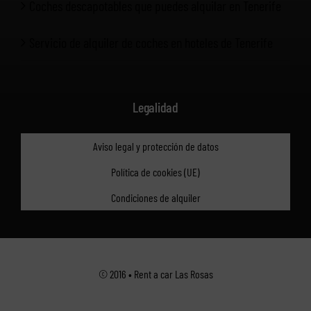
Coches descapotables que puedes alquilar en Tenerife
Servicio de alquiler de coches en hoteles de Tenerife
Legalidad
Aviso legal y protección de datos
Política de cookies (UE)
Condiciones de alquiler
© 2016 • Rent a car Las Rosas