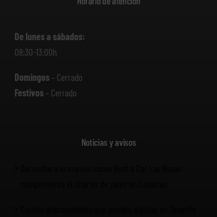
Horario de atención
De lunes a sábados:
08:30-13:00h
Domingos
– Cerrado
Festivos
– Cerrado
Noticias y avisos
Del coche a la marina: cómo Rent a Car Las Rosas
complementa el chárter de yates en Canarias
Coches descapotables que puedes alquilar en Tenerife