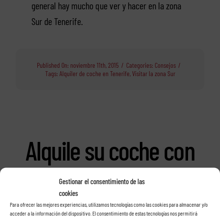
general hay mucho que ver y hacer en la zona
Sur de Tenerife.
Published On: noviembre 11th, 2015
/
Categories:
Consejos
/
Tags:
Alquiler de coche en Tenerife
,
Visitar la zona Sur
Alquile su coche con
Rent a car Las Rosas
Gestionar el consentimiento de las
cookies
en Tenerife
Para ofrecer las mejores experiencias, utilizamos tecnologías como las cookies para almacenar y/o
acceder a la información del dispositivo. El consentimiento de estas tecnologías nos permitirá