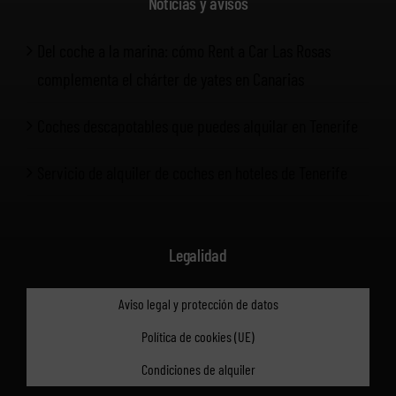
Noticias y avisos
Del coche a la marina: cómo Rent a Car Las Rosas
complementa el chárter de yates en Canarias
Coches descapotables que puedes alquilar en Tenerife
Servicio de alquiler de coches en hoteles de Tenerife
Legalidad
Aviso legal y protección de datos
Política de cookies (UE)
Condiciones de alquiler