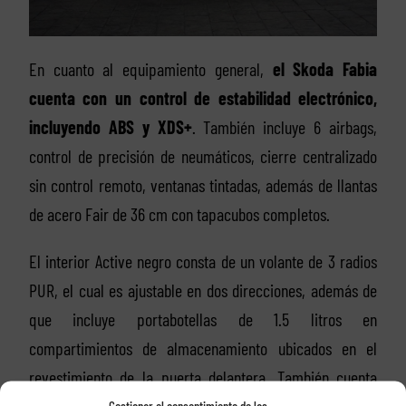
En cuanto al equipamiento general,
el Skoda Fabia
cuenta con un control de estabilidad electrónico,
incluyendo ABS y XDS+
. También incluye 6 airbags,
control de precisión de neumáticos, cierre centralizado
sin control remoto, ventanas tintadas, además de llantas
de acero Fair de 36 cm con tapacubos completos.
El interior Active negro consta de un volante de 3 radios
PUR, el cual es ajustable en dos direcciones, además de
que incluye portabotellas de 1.5 litros en
compartimientos de almacenamiento ubicados en el
revestimiento de la puerta delantera. También cuenta
Gestionar el consentimiento de las