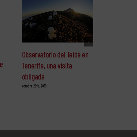
Consejos par
Observatorio del Teide en
pico del Te
fe
Tenerife, una visita
octubre 25th, 2019
obligada
octubre 28th, 2019