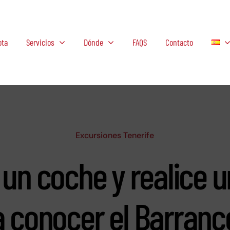
ota
Servicios
Dónde
FAQS
Contacto
Excursiones Tenerife
 un coche y realice 
 conocer el Barranc