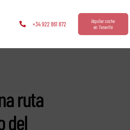
Alquilar coche
+34 922 861 872
en Tenerife
una ruta
o del