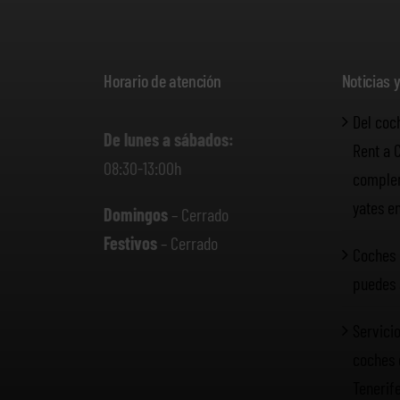
Horario de atención
Noticias 
Del coc
De lunes a sábados:
Rent a 
08:30-13:00h
complem
yates e
Domingos
– Cerrado
Festivos
– Cerrado
Coches 
puedes 
Servicio
coches 
Tenerif