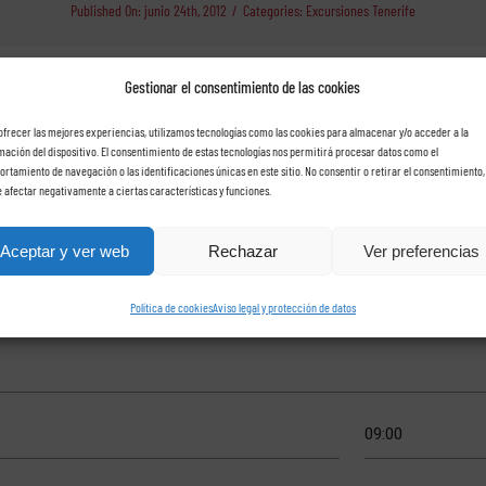
Published On: junio 24th, 2012
/
Categories:
Excursiones Tenerife
Gestionar el consentimiento de las cookies
ofrecer las mejores experiencias, utilizamos tecnologías como las cookies para almacenar y/o acceder a la
mación del dispositivo. El consentimiento de estas tecnologías nos permitirá procesar datos como el
rtamiento de navegación o las identificaciones únicas en este sitio. No consentir o retirar el consentimiento,
che con Rent a car Las Ros
 afectar negativamente a ciertas características y funciones.
Aceptar y ver web
Rechazar
Ver preferencias
Política de cookies
Aviso legal y protección de datos