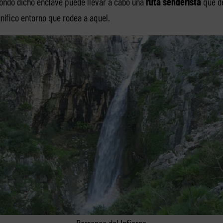
fondo dicho enclave puede llevar a cabo una
ruta senderista
que de
nífico entorno que rodea a aquel.