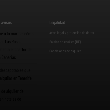
y avisos
Legalidad
Aviso legal y protección de datos
he a la marina: cómo
Car Las Rosas
Política de cookies (UE)
enta el chárter de
Condiciones de alquiler
n Canarias
descapotables que
alquilar en Tenerife
 de alquiler de
en hoteles de
e