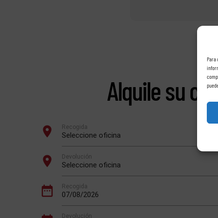
Para 
infor
compo
Alquile su co
puede