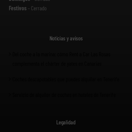
Festivos
– Cerrado
Noticias y avisos
Del coche a la marina: cómo Rent a Car Las Rosas
complementa el chárter de yates en Canarias
Coches descapotables que puedes alquilar en Tenerife
Servicio de alquiler de coches en hoteles de Tenerife
Legalidad