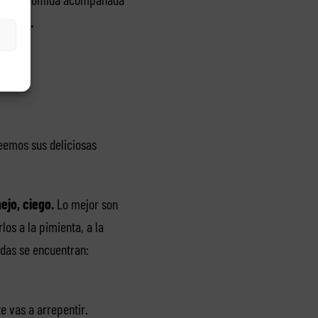
 azada.
eemos sus deliciosas
jo, ciego.
Lo mejor son
os a la pimienta, a la
adas se encuentran:
te vas a arrepentir.