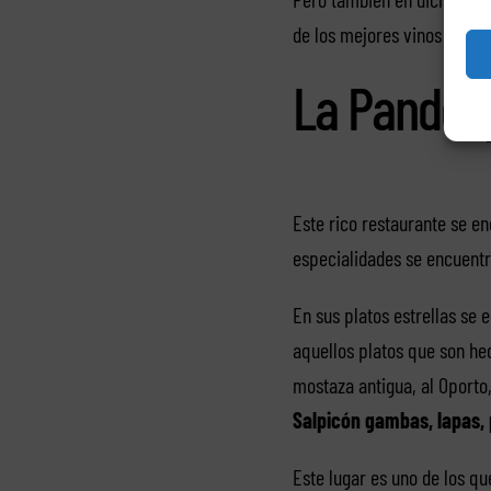
de los mejores vinos y par
La Pandor
Este rico restaurante se en
especialidades se encuentr
En sus platos estrellas se 
aquellos platos que son he
mostaza antigua, al Oporto
Salpicón gambas, lapas, 
Este lugar es uno de los qu