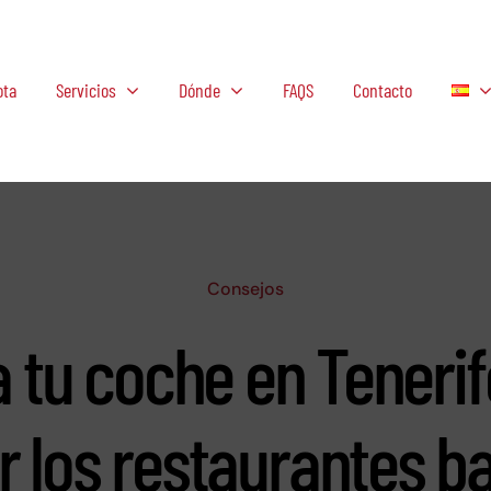
ota
Servicios
Dónde
FAQS
Contacto
Consejos
a tu coche en Teneri
ar los restaurantes b