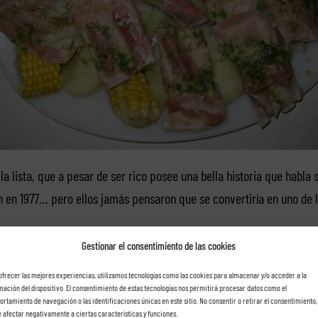
la lista, que a pesar de ser rico posee una bella historia que habla 
en 1977… pero ellos jamás pensaron que se convertiría en uno de 
Gestionar el consentimiento de las cookies
tillas con papas,
que todas aquellas personas que las prueban ca
ofrecer las mejores experiencias, utilizamos tecnologías como las cookies para almacenar y/o acceder a la
igual manera piñas de millo.
mación del dispositivo. El consentimiento de estas tecnologías nos permitirá procesar datos como el
rtamiento de navegación o las identificaciones únicas en este sitio. No consentir o retirar el consentimiento,
 afectar negativamente a ciertas características y funciones.
 brillan los callos a la isleña, garbanza canaria. Imagínate esta 