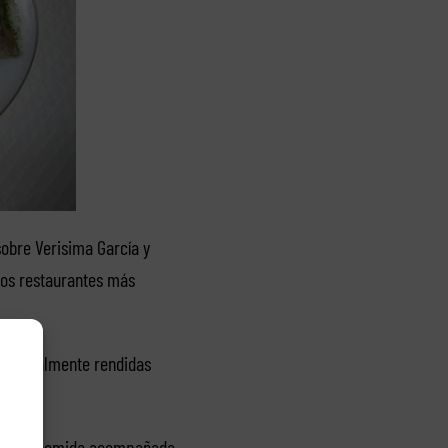
sobre Verisima García y
los restaurantes más
en totalmente rendidas
deliciosa comida acompañada