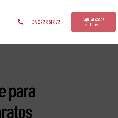
Alquilar coche
+34 922 861 872
en Tenerife
fe para
aratos