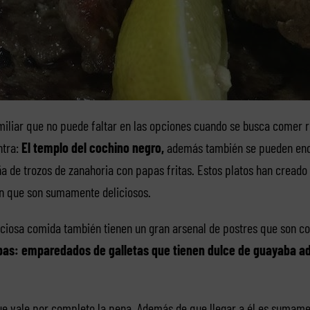
amiliar que no puede faltar en las opciones cuando se busca comer ri
ntra:
El templo del cochino negro,
además también se pueden enc
a de trozos de zanahoria con papas fritas. Estos platos han creado
an que son sumamente deliciosos.
iciosa comida también tienen un gran arsenal de postres que son 
bas: emparedados de galletas que tienen dulce de guayaba 
e vale por completo la pena. Además de que llegar a él es sumament