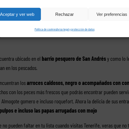
a cerrar los mejores postres que son:
tocinillo de cielo o leche de
Aceptar y ver web
Rechazar
Ver preferencias
ga
Política de cookies
Aviso legal y protección de datos
cuentra ubicado en el
barrio pesquero de San Andrés
y como lo l
an en los pescados.
encuentran los
arroces caldosos, negro o acompañados con cone
chos con los peces más frescos que podrás encontrar pueden servirl
, Almogote gomero e incluso roquefort. Ahora la delicia de sus entr
pulpos e incluso las papas arrugadas con mojo
e no pueden faltar en tu lista cuando visitas Tenerife, veras que no 