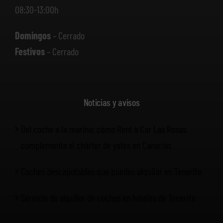
08:30-13:00h
Domingos
– Cerrado
Festivos
– Cerrado
Noticias y avisos
Del coche a la marina: cómo Rent a Car Las Rosas
complementa el chárter de yates en Canarias
Coches descapotables que puedes alquilar en Tenerife
Servicio de alquiler de coches en hoteles de Tenerife