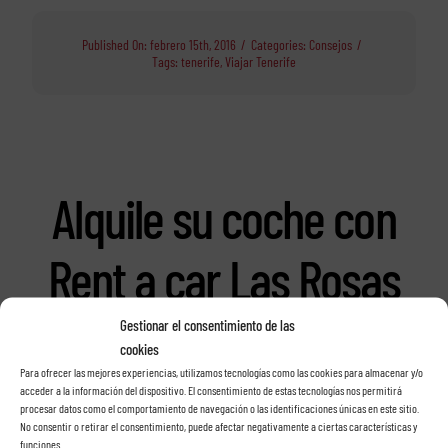
Published On: febrero 15th, 2016
/
Categories:
Consejos
/
Tags:
tenerife
,
Viajar Tenerife
Alquile su coche con
Rent a car Las Rosas
en Tenerife
Gestionar el consentimiento de las
cookies
Para ofrecer las mejores experiencias, utilizamos tecnologías como las cookies para almacenar y/o
acceder a la información del dispositivo. El consentimiento de estas tecnologías nos permitirá
procesar datos como el comportamiento de navegación o las identificaciones únicas en este sitio.
No consentir o retirar el consentimiento, puede afectar negativamente a ciertas características y
funciones.