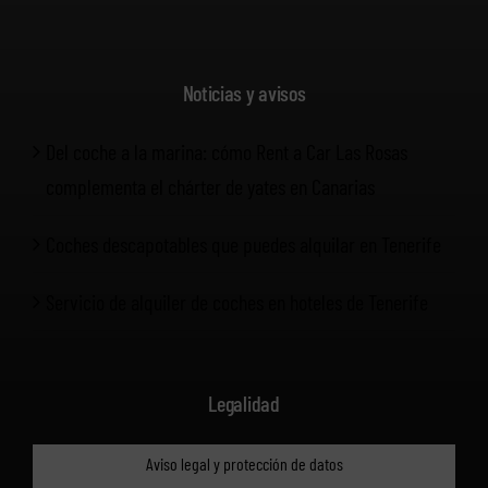
Noticias y avisos
Del coche a la marina: cómo Rent a Car Las Rosas
complementa el chárter de yates en Canarias
Coches descapotables que puedes alquilar en Tenerife
Servicio de alquiler de coches en hoteles de Tenerife
Legalidad
Aviso legal y protección de datos