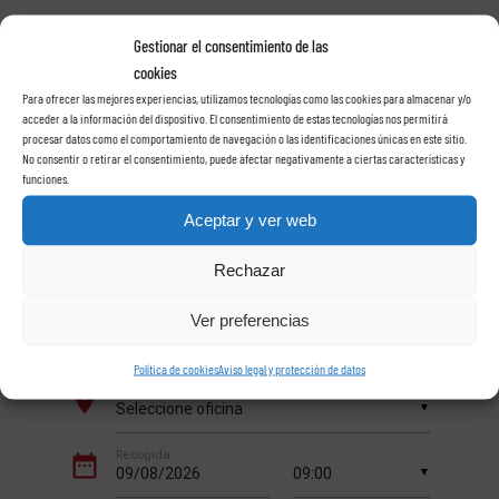
Gestionar el consentimiento de las
cookies
Alquile su coche con
Para ofrecer las mejores experiencias, utilizamos tecnologías como las cookies para almacenar y/o
acceder a la información del dispositivo. El consentimiento de estas tecnologías nos permitirá
procesar datos como el comportamiento de navegación o las identificaciones únicas en este sitio.
Rent a car Las Rosas
No consentir o retirar el consentimiento, puede afectar negativamente a ciertas características y
funciones.
en Tenerife
Aceptar y ver web
Rechazar
Ver preferencias
Política de cookies
Aviso legal y protección de datos