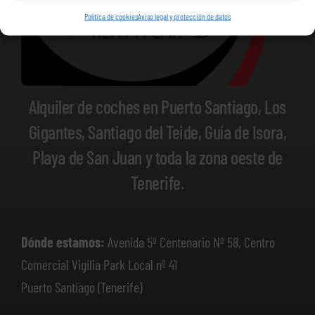
Política de cookies
Aviso legal y protección de datos
Alquiler de coches en Puerto Santiago, Los
Gigantes, Santiago del Teide, Guía de Isora,
Playa de San Juan y toda la zona oeste de
Tenerife.
Dónde estamos:
Avenida 5º Centenario Nº 58, Centro
Comercial Vigilia Park Local nº 41
Puerto Santiago (Tenerife)