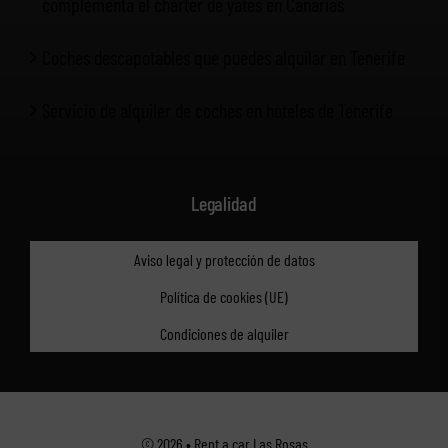
complementa el chárter de yates en Canarias
Coches descapotables que puedes alquilar en Tenerife
Servicio de alquiler de coches en hoteles de Tenerife
Legalidad
Aviso legal y protección de datos
Política de cookies (UE)
Condiciones de alquiler
© 2026 • Rent a car Las Rosas