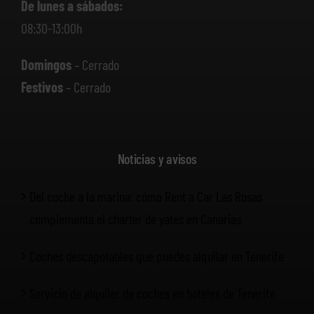
De lunes a sábados:
08:30-13:00h
Domingos
– Cerrado
Festivos
– Cerrado
Noticias y avisos
Del coche a la marina: cómo Rent a Car Las Rosas
complementa el chárter de yates en Canarias
Coches descapotables que puedes alquilar en Tenerife
Servicio de alquiler de coches en hoteles de Tenerife