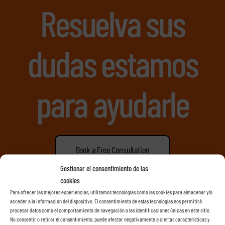
Resuelva sus
dudas estamos
para ayudarle
Book a Free Consultation
Gestionar el consentimiento de las
cookies
info@rentacarlasrosas.com
Para ofrecer las mejores experiencias, utilizamos tecnologías como las cookies para almacenar y/o
acceder a la información del dispositivo. El consentimiento de estas tecnologías nos permitirá
procesar datos como el comportamiento de navegación o las identificaciones únicas en este sitio.
Llamenos +34638074231
No consentir o retirar el consentimiento, puede afectar negativamente a ciertas características y