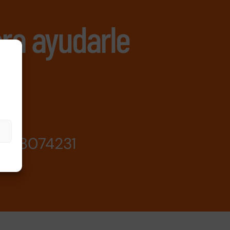
ra ayudarle
638074231