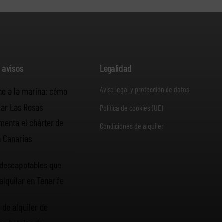
y avisos
Legalidad
Aviso legal y protección de datos
he a la marina: cómo
Car Las Rosas
Política de cookies (UE)
enta el chárter de
Condiciones de alquiler
n Canarias
descapotables que
alquilar en Tenerife
 de alquiler de