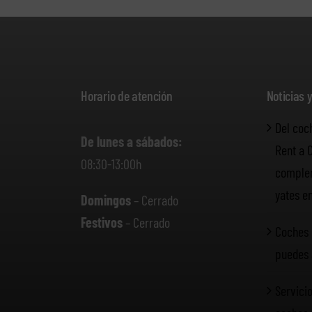
Horario de atención
Noticias 
Del coc
De lunes a sábados:
Rent a 
08:30-13:00h
complem
yates e
Domingos
– Cerrado
Festivos
– Cerrado
Coches 
puedes 
Servicio