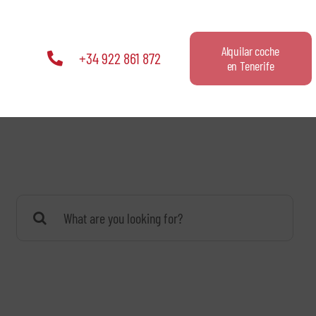
Alquilar coche
+34 922 861 872
en Tenerife
Buscar: