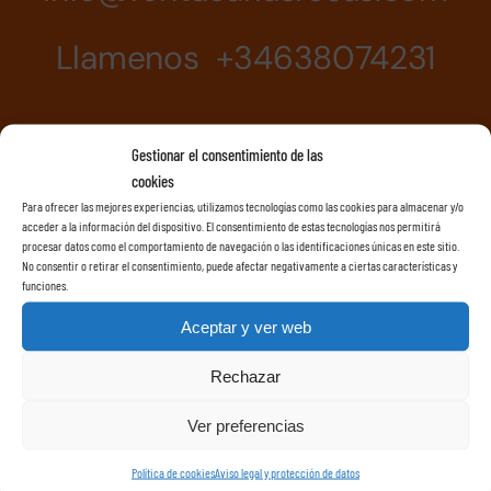
Llamenos +34638074231
Gestionar el consentimiento de las
cookies
Para ofrecer las mejores experiencias, utilizamos tecnologías como las cookies para almacenar y/o
acceder a la información del dispositivo. El consentimiento de estas tecnologías nos permitirá
procesar datos como el comportamiento de navegación o las identificaciones únicas en este sitio.
No consentir o retirar el consentimiento, puede afectar negativamente a ciertas características y
funciones.
Aceptar y ver web
Rechazar
Ver preferencias
Política de cookies
Aviso legal y protección de datos