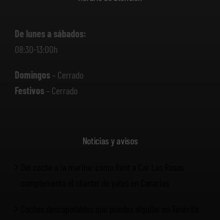
De lunes a sábados:
08:30-13:00h
Domingos
– Cerrado
Festivos
– Cerrado
Noticias y avisos
Del coche a la marina: cómo Rent a Car Las Rosas
complementa el chárter de yates en Canarias
Coches descapotables que puedes alquilar en Tenerife