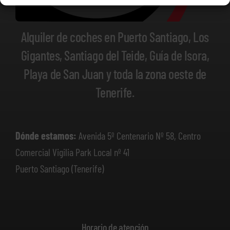
Alquiler de coches en Puerto Santiago, Los
Gigantes, Santiago del Teide, Guía de Isora,
Playa de San Juan y toda la zona oeste de
Tenerife.
Dónde estamos:
Avenida 5º Centenario Nº 58, Centro
Comercial Vigilia Park Local nº 41
Puerto Santiago (Tenerife)
Horario de atención