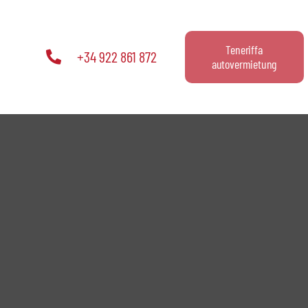
Teneriffa
+34 922 861 872
autovermietung