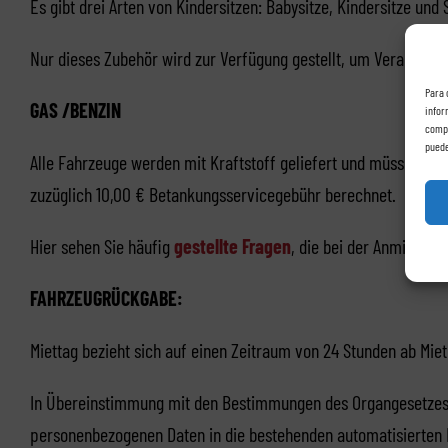
Es gibt drei Arten von Kindersitzen: Babysitze, Kindersitze un
Nur dieses Zubehör wird zur Verfügung gestellt, um Verantwort
Para 
GAS /BENZIN
infor
compo
puede
Alle Fahrzeuge werden mit Kraftstoff geliefert und müssen au
zuzüglich 10,00 € Betankungsservicegebühr berechnet.
Hier sehen Sie häufig
gestellte Fragen
, die bei der Anmietung
FAHRZEUGRÜCKGABE:
Miettag bezieht sich auf einen Zeitraum von 24 Stunden ab Miet
In Übereinstimmung mit den Bestimmungen des Organgesetzes 
personenbezogenen Daten in die bestehenden automatisierten D