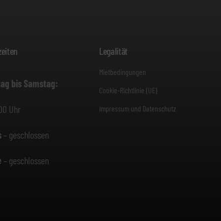
eiten
Legalität
Mietbedingungen
ag bis Samstag:
Cookie-Richtlinie (UE)
00 Uhr
Impressum und Datenschutz
s
– geschlossen
e
– geschlossen