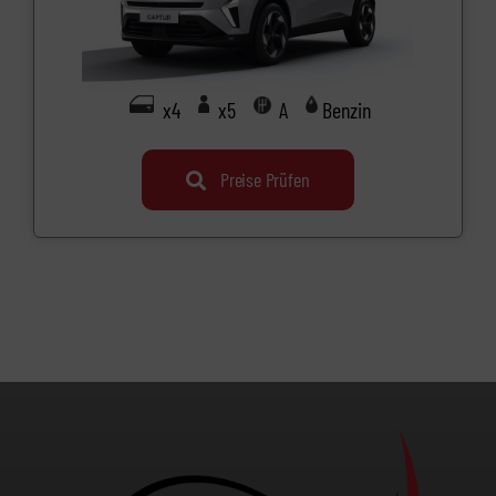
x4
x5
A
Benzin
Preise Prüfen