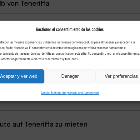
b von Teneriffa
eugs
Gestionar el consentimiento de las cookies
ofrecer las mejores experiencias, utilizamos tecnologías como las cookies para almacenar y/o acceder a la
mación del dispositivo. El consentimiento de estas tecnologías nos permitirá procesar datos como el
rtamiento de navegación o las identificaciones únicas en este sitio. No consentir o retirar el consentimiento,
 afectar negativamente a ciertas características y funciones.
Aceptar y ver web
Denegar
Ver preferencias
Cookie-Richtlinie
Impressum und Datenschutz
uto auf Teneriffa zu mieten