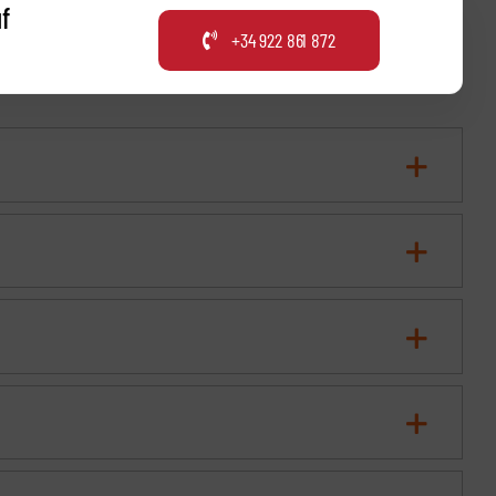
f
+34 922 861 872