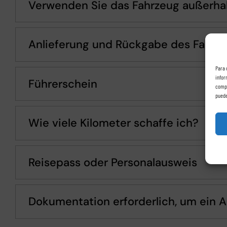
Verwenden Sie das Fahrzeug außerhal
Anlieferung und Rückgabe des Fahrz
Para 
infor
Führerschein
compo
puede
Wie viele Kilometer schaffe ich?
Reisepass oder Personalausweis
Dokumentation erforderlich, um ein A