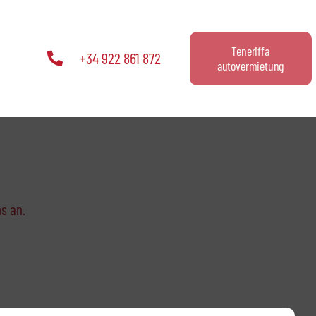
Teneriffa
+34 922 861 872
autovermietung
s an.