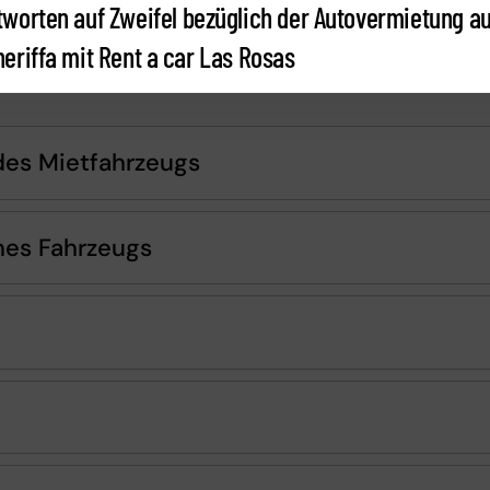
tworten
auf
Zweifel
bezüglich
der
Autovermietung
au
neriffa
mit
Rent
a car Las Rosas
des Mietfahrzeugs
nes Fahrzeugs