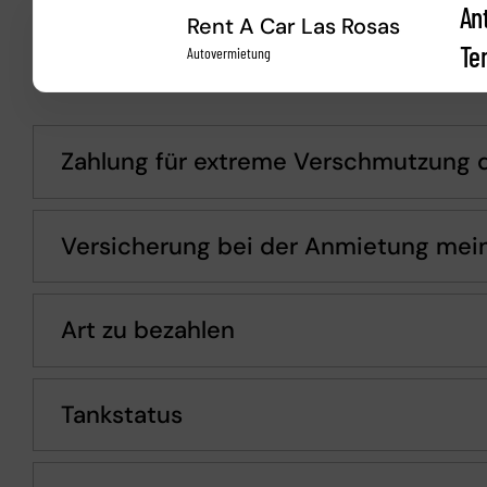
An
Rent A Car Las Rosas
Te
Autovermietung
Zahlung für extreme Verschmutzung 
Versicherung bei der Anmietung mei
Art zu bezahlen
Tankstatus