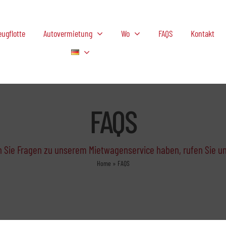
ugflotte
Autovermietung
Wo
FAQS
Kontakt
FAQS
 Sie Fragen zu unserem Mietwagenservice haben, rufen Sie un
Home
»
FAQS